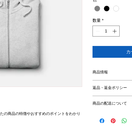
数量
*
カ
商品情報
商品の詳細を入力し
返品・返金ポリシー
明に加え、商品の特
しましょう。
返品・返金規約を入
商品の配送について
だけなかった場合の
ましょう。規約の内
たの商品の特徴やおすすめのポイントをわかり
配送地域、料金、所
頼を獲得し、安心し
する情報を入力して
とで、お客様の信頼