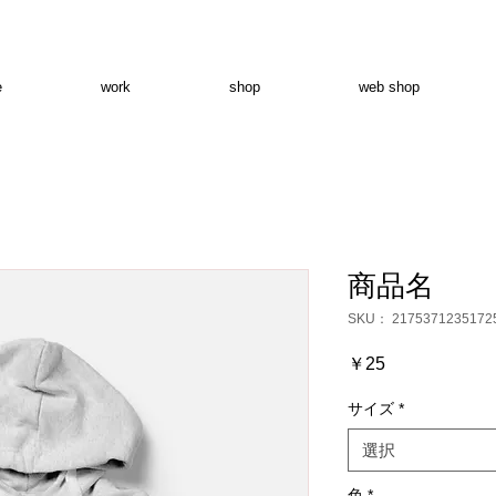
e
work
shop
web shop
商品名
SKU： 2175371235172
価
￥25
格
サイズ
*
選択
色
*