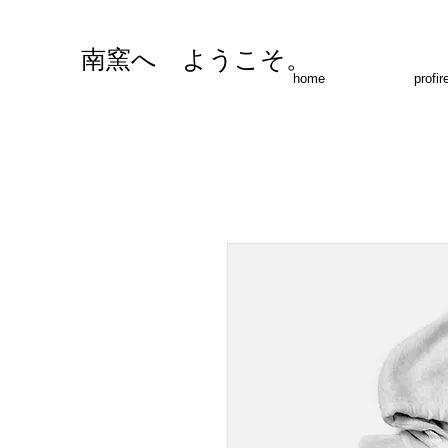
南窯へ ようこそ。
home
profir