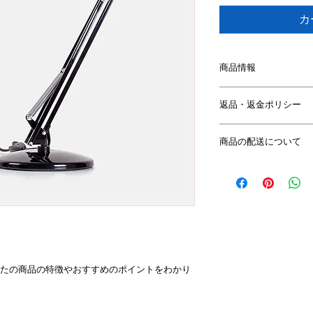
カ
商品情報
商品の詳細を入力し
返品・返金ポリシー
明に加え、商品の特
しましょう。
返品・返金規約を入
商品の配送について
だけなかった場合の
ましょう。規約の内
配送地域、料金、所
頼を獲得し、安心し
する情報を入力して
とで、お客様の信頼
ただけます。
たの商品の特徴やおすすめのポイントをわかり