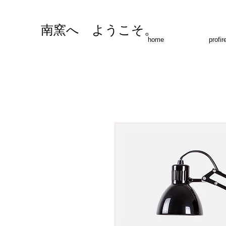
南窯へ ようこそ。
home
profir